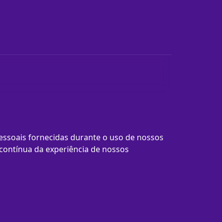
essoais fornecidas durante o uso de nossos
 contínua da experiência de nossos