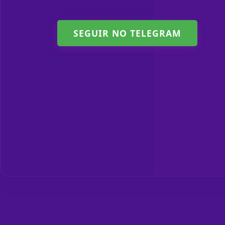
SEGUIR NO TELEGRAM