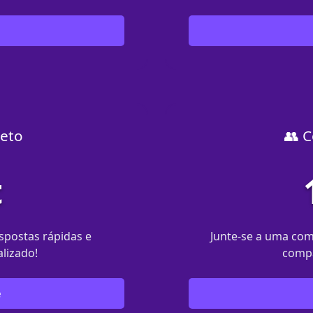
reto
👥 
t
espostas rápidas e
Junte-se a uma com
lizado!
compa
e