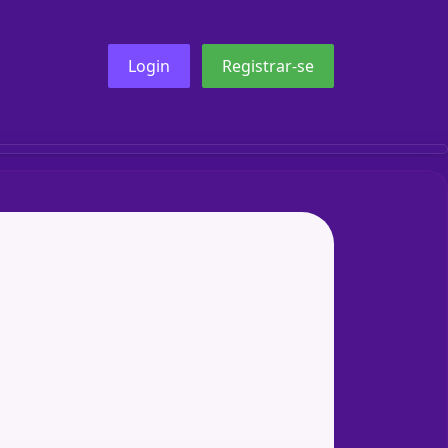
Login
Registrar-se