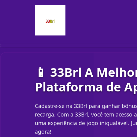
📱 33Brl A Melho
Plataforma de A
Cadastre-se na 33Brl para ganhar bônu
recarga. Com a 33Brl, você tem acesso a
uma experiência de jogo inigualável. J
agora!