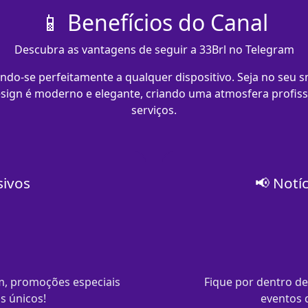
📱 Benefícios do Canal
Descubra as vantagens de seguir a 33Brl no Telegram
ando-se perfeitamente a qualquer dispositivo. Seja no seu 
sign é moderno e elegante, criando uma atmosfera profissi
serviços.
sivos
📢 Notí
m, promoções especiais
Fique por dentro d
s únicos!
eventos 