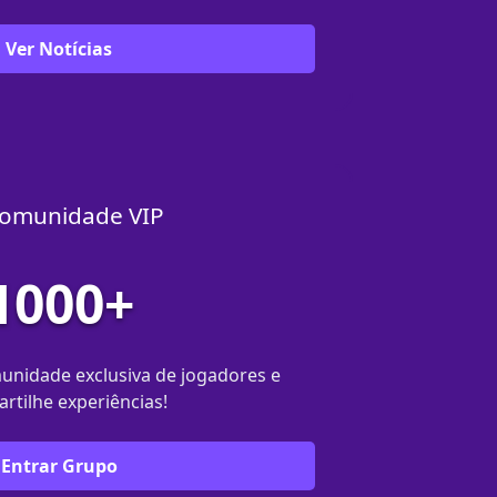
Ver Notícias
Comunidade VIP
1000+
unidade exclusiva de jogadores e
rtilhe experiências!
Entrar Grupo