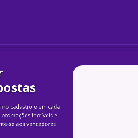
r
postas
s no cadastro e em cada
 promoções incríveis e
unte-se aos vencedores