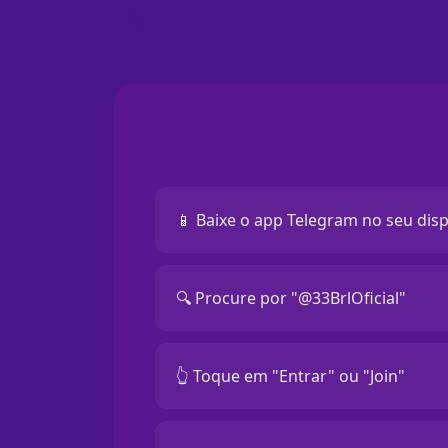
📱 Baixe o app Telegram no seu disp
🔍 Procure por "@33BrlOficial"
👆 Toque em "Entrar" ou "Join"