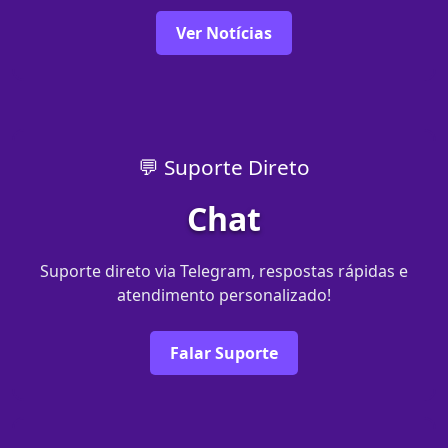
Ver Notícias
💬 Suporte Direto
Chat
Suporte direto via Telegram, respostas rápidas e
atendimento personalizado!
Falar Suporte