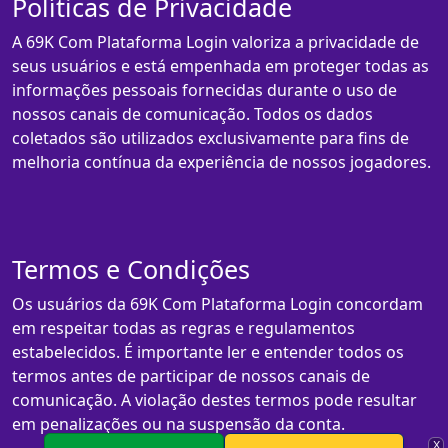
Políticas de Privacidade
A 69K Com Plataforma Login valoriza a privacidade de
seus usuários e está empenhada em proteger todas as
informações pessoais fornecidas durante o uso de
nossos canais de comunicação. Todos os dados
coletados são utilizados exclusivamente para fins de
melhoria contínua da experiência de nossos jogadores.
Termos e Condições
Os usuários da 69K Com Plataforma Login concordam
em respeitar todas as regras e regulamentos
estabelecidos. É importante ler e entender todos os
termos antes de participar de nossos canais de
comunicação. A violação destes termos pode resultar
em penalizações ou na suspensão da conta.
X