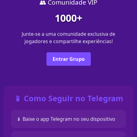
👥 Comunidade VIP
1000+
Junte-se a uma comunidade exclusiva de
jogadores e compartilhe experiências!
Entrar Grupo
📱 Como Seguir no Telegram
📱 Baixe o app Telegram no seu dispositivo