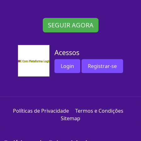
SEGUIR AGORA
Acessos
Login
Registrar-se
Políticas de Privacidade
Termos e Condições
Sitemap